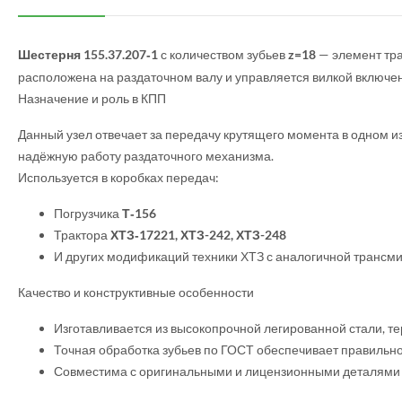
Шестерня 155.37.207‑1
с количеством зубьев
z=18
— элемент тра
расположена на раздаточном валу и управляется вилкой включ
Назначение и роль в КПП
Данный узел отвечает за передачу крутящего момента в одном и
надёжную работу раздаточного механизма.
Используется в коробках передач:
Погрузчика
Т‑156
Трактора
ХТЗ‑17221, ХТЗ-242, ХТЗ-248
И других модификаций техники ХТЗ с аналогичной трансми
Качество и конструктивные особенности
Изготавливается из высокопрочной легированной стали, те
Точная обработка зубьев по ГОСТ обеспечивает правильн
Совместима с оригинальными и лицензионными деталями 