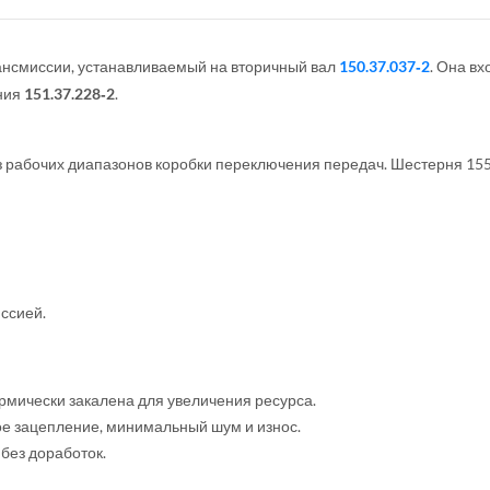
нсмиссии, устанавливаемый на вторичный вал
150.37.037‑2
. Она в
ения
151.37.228‑2
.
з рабочих диапазонов коробки переключения передач. Шестерня 155
ссией.
рмически закалена для увеличения ресурса.
ое зацепление, минимальный шум и износ.
без доработок.