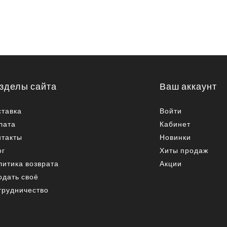
зделы сайта
Ваш аккаунт
ставка
Войти
лата
Кабинет
нтакты
Новинки
ог
Хиты продаж
литика возврата
Акции
одать своё
трудничество