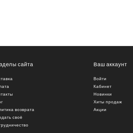
зделы сайта
Ваш аккаунт
ставка
Войти
лата
Кабинет
нтакты
Новинки
ог
Хиты продаж
литика возврата
Акции
одать своё
трудничество