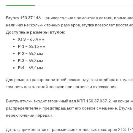
Втулка
150.37.146
— универсальная ремонтная деталь, применяе
наличию нескольких точных размеров, втулка позволяет восстан
Доступные размеры втулок:
ХТЗ
– 65,4 мм
Р‑1
– 65,15 мм
Р‑2
– 65,2 мм
Р‑3
– 65,3 мм
Р‑4
– 65,4 мм
Для ремонта распределителей рекомендуются подбирать втулки 
точность для плотной посадки при нагреве и охлаждении.
Внутрь втулки входит вторичный вал КПП
150.37.037-2
, на конце
распределителе и предотвращают его осевое смещение. Втулка 
переключения передач.
Деталь применяется в трансмиссиях колесных тракторов ХТЗ, Т-1