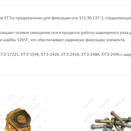
ов ХТЗ и предназначен для фиксации оси 151.30.137-1, соединяющей
вращают осевое смещение оси в процессе работы шарнирного узла 
и шайбы 1265Г, что обеспечивает надежную фиксацию элемента.
 ХТЗ-17221, ХТЗ-159К, ХТЗ-242К, ХТЗ-245К, ХТЗ-248К, ХТЗ-249К с ш